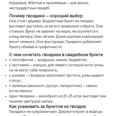
бордовые. Жёлтые и оранжевые — для ярких,
нестандартных свадеб.
Почему гвоздики — хороший выбор
Они стоят дёшево. Бюджетный букет из гвоздик
выглядит достойно, если его правильно собрать. Они
стойкие. Букет не завянет на жаре, не осыплется к
концу вечера. Они лёгкие. Даже крупная композиция
весит немного. Они фактурные. Гвоздики добавляют
букету объёма и графичности.
С чем сочетать гвоздики в свадебном букете
с гипсофилой — воздушно, нежно, бюджетно;
с эустомой — изящно, для невест, которые хотят розы,
но не могут себе позволить;
с розами — гвоздики заполняют пустоты, розы задают
статус;
с зеленью (эвкалипт, рускус, папоротник) — свежо,
естественно;
одни гвоздики — монобукет из 21–25 штук выглядит как
пышная цветущая шапка.
Как ухаживать за букетом из гвоздик
Гвоздики не капризничают. Держите букет в воде до