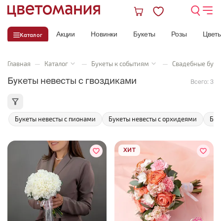
Акции
Новинки
Букеты
Розы
Цвет
Каталог
Главная
—
Каталог
—
Букеты к событиям
—
Свадебные буке
Букеты невесты с гвоздиками
Всего:
3
Букеты невесты с пионами
Букеты невесты с орхидеями
Бук
ХИТ