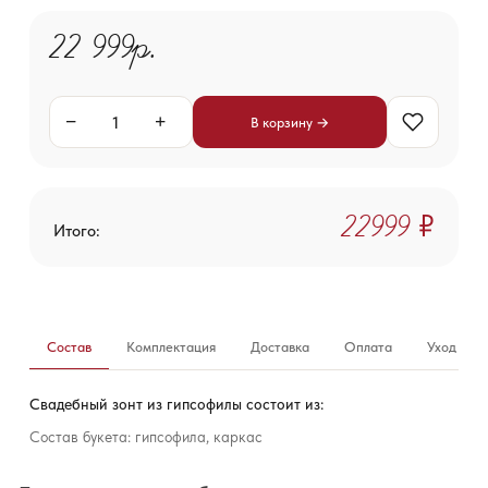
22 999р.
−
+
В корзину →
22 999 ₽
Итого:
Состав
Комплектация
Доставка
Оплата
Уход за б
Свадебный зонт из гипсофилы состоит из:
Состав букета: гипсофила, каркас