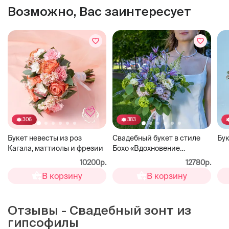
Возможно, Вас заинтересует
306
383
Букет невесты из роз
Свадебный букет в стиле
Бук
Кагала, маттиолы и фрезии
Бохо «Вдохновение
природы»
10200р.
12780р.
В корзину
В корзину
Отзывы - Свадебный зонт из
гипсофилы