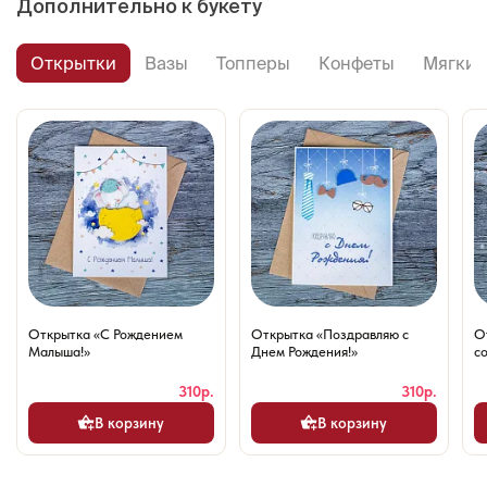
Дополнительно к букету
Открытки
Вазы
Топперы
Конфеты
Мягкие
Открытка «С Рождением
Открытка «Поздравляю с
О
Малыша!»
Днем Рождения!»
со
310р.
310р.
В корзину
В корзину