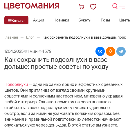
Акции
Новинки
Букеты
Розы
Цвет
Каталог
Главная
—
Блог
—
Как сохранить подсолнухи в вазе дольше: просты
17.04.2025
1 мин.
4579
Как сохранить подсолнухи в вазе
дольше: простые советы по уходу
Подсолнухи
— одни из самых ярких и эффектных срезанных
цветов. Они притягивают взгляд своими крупными
соцветиями и солнечным настроением, мгновенно украшая
любой интерьер. Однако, несмотря на свою внешнюю
стойкость, в вазе подсолнухи могут увядать довольно
быстро, если за ними не ухаживать должным образом. Без
внимания и правильной подготовки их лепестки начинают
опускаться уже через день-два. В этой статье вы узнаете,