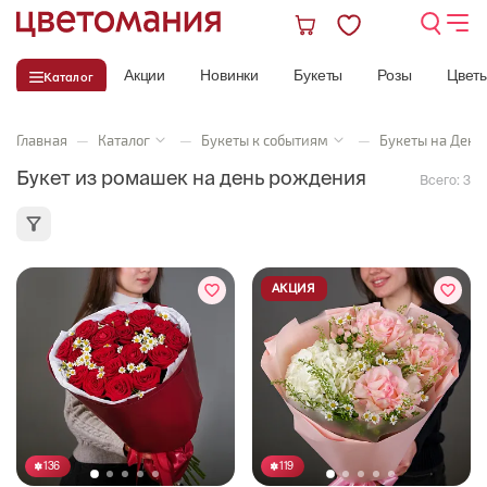
Акции
Новинки
Букеты
Розы
Цвет
Каталог
Главная
—
Каталог
—
Букеты к событиям
—
Букеты на День
Букет из ромашек на день рождения
Всего:
3
АКЦИЯ
136
119