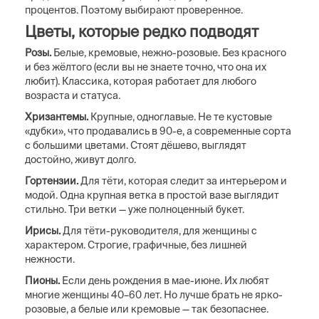
процентов. Поэтому выбирают проверенное.
Цветы, которые редко подводят
Розы.
Белые, кремовые, нежно-розовые. Без красного
и без жёлтого (если вы не знаете точно, что она их
любит). Классика, которая работает для любого
возраста и статуса.
Хризантемы.
Крупные, одноглавые. Не те кустовые
«дубки», что продавались в 90-е, а современные сорта
с большими цветами. Стоят дёшево, выглядят
достойно, живут долго.
Гортензии.
Для тёти, которая следит за интерьером и
модой. Одна крупная ветка в простой вазе выглядит
стильно. Три ветки — уже полноценный букет.
Ирисы.
Для тёти-руководителя, для женщины с
характером. Строгие, графичные, без лишней
нежности.
Пионы.
Если день рождения в мае-июне. Их любят
многие женщины 40–60 лет. Но лучше брать не ярко-
розовые, а белые или кремовые — так безопаснее.