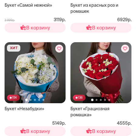
Букет «Самой нежной»
Букет из красных роз и
ромашек
3119р.
6929р.
3 999р.
В корзину
В корзину
ХИТ
154
136
Букет «Незабудки»
Букет «Грациозная
ромашка»
5149р.
4555р.
В корзину
В корзину