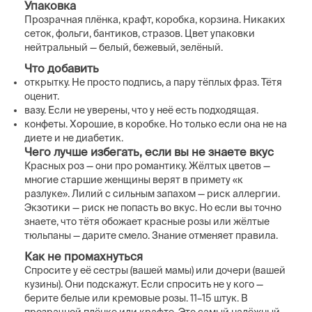
Упаковка
Прозрачная плёнка, крафт, коробка, корзина. Никаких
сеток, фольги, бантиков, стразов. Цвет упаковки
нейтральный — белый, бежевый, зелёный.
Что добавить
открытку. Не просто подпись, а пару тёплых фраз. Тётя
оценит.
вазу. Если не уверены, что у неё есть подходящая.
конфеты. Хорошие, в коробке. Но только если она не на
диете и не диабетик.
Чего лучше избегать, если вы не знаете вкус
Красных роз — они про романтику. Жёлтых цветов —
многие старшие женщины верят в примету «к
разлуке». Лилий с сильным запахом — риск аллергии.
Экзотики — риск не попасть во вкус. Но если вы точно
знаете, что тётя обожает красные розы или жёлтые
тюльпаны — дарите смело. Знание отменяет правила.
Как не промахнуться
Спросите у её сестры (вашей мамы) или дочери (вашей
кузины). Они подскажут. Если спросить не у кого —
берите белые или кремовые розы. 11–15 штук. В