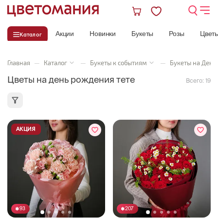
Акции
Новинки
Букеты
Розы
Цвет
Каталог
Главная
—
Каталог
—
Букеты к событиям
—
Букеты на День
Цветы на день рождения тете
Всего:
19
АКЦИЯ
93
207