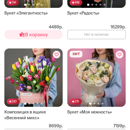
134
488
Букет «Элегантность»
Букет «Радость»
4489р.
16299р.
В корзину
Нет в наличии
ХИТ
260
215
Композиция в ящике
Букет «Моя нежность»
«Весенний микс»
8699р.
7199р.