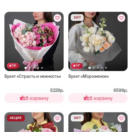
ХИТ
156
197
Букет «Страсть и нежность»
Букет «Мороженое»
5229р.
6599р.
В корзину
В корзину
АКЦИЯ
ХИТ