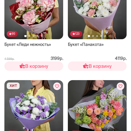
95
123
Букет «Леди нежность»
Букет «Панакота»
3199р.
4119р.
4 599р.
В корзину
В корзину
ХИТ