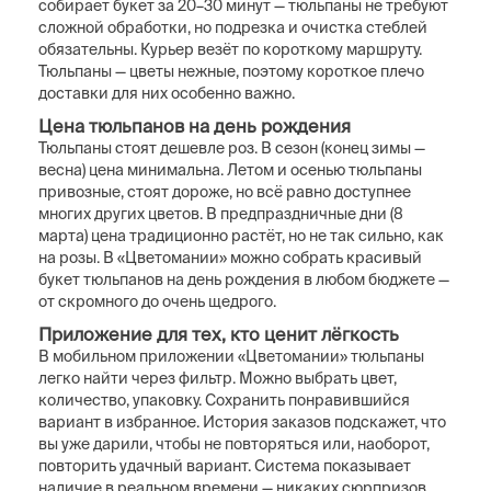
собирает букет за 20–30 минут — тюльпаны не требуют
сложной обработки, но подрезка и очистка стеблей
обязательны. Курьер везёт по короткому маршруту.
Тюльпаны — цветы нежные, поэтому короткое плечо
доставки для них особенно важно.
Цена тюльпанов на день рождения
Тюльпаны стоят дешевле роз. В сезон (конец зимы —
весна) цена минимальна. Летом и осенью тюльпаны
привозные, стоят дороже, но всё равно доступнее
многих других цветов. В предпраздничные дни (8
марта) цена традиционно растёт, но не так сильно, как
на розы. В «Цветомании» можно собрать красивый
букет тюльпанов на день рождения в любом бюджете —
от скромного до очень щедрого.
Приложение для тех, кто ценит лёгкость
В мобильном приложении «Цветомании» тюльпаны
легко найти через фильтр. Можно выбрать цвет,
количество, упаковку. Сохранить понравившийся
вариант в избранное. История заказов подскажет, что
вы уже дарили, чтобы не повторяться или, наоборот,
повторить удачный вариант. Система показывает
наличие в реальном времени — никаких сюрпризов.