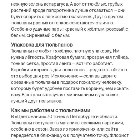
нежную зелень аспарагуса. А вот от тяжёлых, грубых
растений вроде папоротника лучше отказаться — они
будут спорить с лёгкостью тюльпанов. Друг с другом
тюльпаны разных оттенков сочетаются отлично.
Особенно удачные пары: красный с жёлтым, розовый с
белым, сиреневый с белым.
Упаковка для тюльпанов
Тюльпаны не любят тяжёлую, плотную упаковку. Им
нужна лёгкость. Крафтовая бумага, прозрачная плёнка,
тонкая сетка, простая лента — вот что работает.
Коробки и корзины для тюльпанов — редкость, обычно
это выбор для роз. Исключение — если вы дарите
срезанные тюльпаны в подарок пожилому человеку,
которому будет удобнее поставить корзину, чем искать
вазу. В остальных случаях минимализм в упаковке —
лучший друг тюльпанов.
Как мы работаем с тюльпанами
В «Цветомании» 70 точек в Петербурге и области.
Тюльпаны поступают в магазины свежими партиями,
особенно в сезон. Заказ из приложения или сайта
передаётся в ближайшую к получателю точку. Флорист