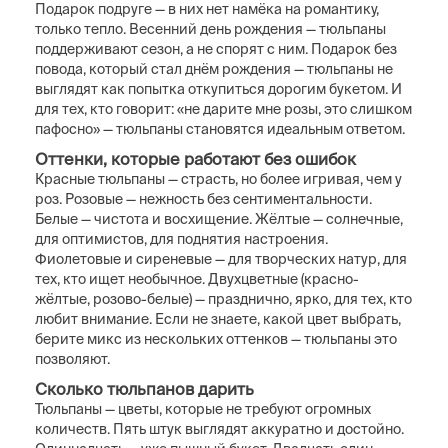
Подарок подруге — в них нет намёка на романтику,
только тепло. Весенний день рождения — тюльпаны
поддерживают сезон, а не спорят с ним. Подарок без
повода, который стал днём рождения — тюльпаны не
выглядят как попытка откупиться дорогим букетом. И
для тех, кто говорит: «не дарите мне розы, это слишком
пафосно» — тюльпаны становятся идеальным ответом.
Оттенки, которые работают без ошибок
Красные тюльпаны — страсть, но более игривая, чем у
роз. Розовые — нежность без сентиментальности.
Белые — чистота и восхищение. Жёлтые — солнечные,
для оптимистов, для поднятия настроения.
Фиолетовые и сиреневые — для творческих натур, для
тех, кто ищет необычное. Двухцветные (красно-
жёлтые, розово-белые) — празднично, ярко, для тех, кто
любит внимание. Если не знаете, какой цвет выбрать,
берите микс из нескольких оттенков — тюльпаны это
позволяют.
Сколько тюльпанов дарить
Тюльпаны — цветы, которые не требуют огромных
количеств. Пять штук выглядят аккуратно и достойно.