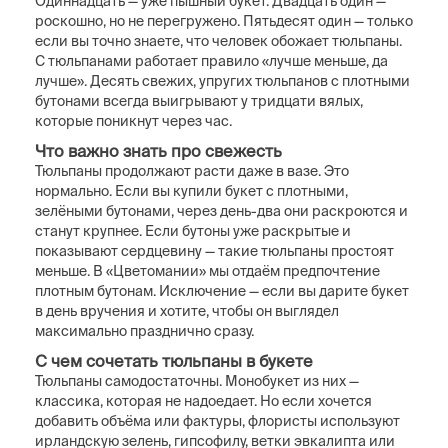
Одиннадцать — уже пышный букет. Двадцать один —
роскошно, но не перегружено. Пятьдесят один — только
если вы точно знаете, что человек обожает тюльпаны.
С тюльпанами работает правило «лучше меньше, да
лучше». Десять свежих, упругих тюльпанов с плотными
бутонами всегда выигрывают у тридцати вялых,
которые поникнут через час.
Что важно знать про свежесть
Тюльпаны продолжают расти даже в вазе. Это
нормально. Если вы купили букет с плотными,
зелёными бутонами, через день-два они раскроются и
станут крупнее. Если бутоны уже раскрытые и
показывают сердцевину — такие тюльпаны простоят
меньше. В «Цветомании» мы отдаём предпочтение
плотным бутонам. Исключение — если вы дарите букет
в день вручения и хотите, чтобы он выглядел
максимально празднично сразу.
С чем сочетать тюльпаны в букете
Тюльпаны самодостаточны. Монобукет из них —
классика, которая не надоедает. Но если хочется
добавить объёма или фактуры, флористы используют
ирландскую зелень, гипсофилу, ветки эвкалипта или