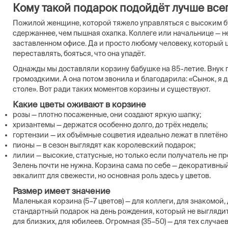
Кому такой подарок подойдёт лучше все
Пожилой женщине, которой тяжело управляться с высоким б
сдержаннее, чем пышная охапка. Коллеге или начальнице — не
заставленном офисе. Да и просто любому человеку, который ц
переставлять, бояться, что она упадёт.
Однажды мы доставляли корзину бабушке на 85-летие. Внук 
громоздкими. А она потом звонила и благодарила: «Сынок, я 
столе». Вот ради таких моментов корзины и существуют.
Какие цветы оживают в корзине
розы — плотно посаженные, они создают яркую шапку;
хризантемы — держатся особенно долго, до трёх недель;
гортензии — их объёмные соцветия идеально лежат в плетёно
пионы — в сезон выглядят как королевский подарок;
лилии — высокие, статусные, но только если получатель не пр
Зелень почти не нужна. Корзина сама по себе — декоративны
эвкалипт для свежести, но основная роль здесь у цветов.
Размер имеет значение
Маленькая корзина (5–7 цветов) — для коллеги, для знакомой, 
стандартный подарок на день рождения, который не выглядит 
для близких, для юбилеев. Огромная (35–50) — для тех случае