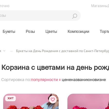
точно
Магазины
Букеты
Розы
Цветы
Композиции
Торт
м
—
Букеты на День Рождения с доставкой по Санкт-Петербу
Корзина с цветами на день рож
Сортировка по:
популярности
цене
названию
новизне
ХИТ