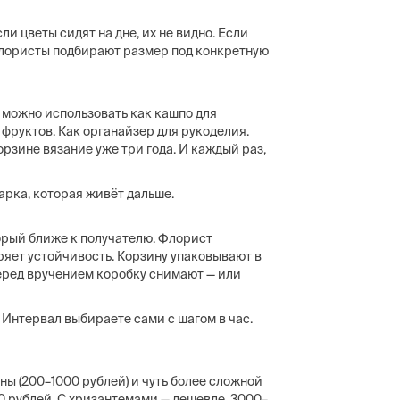
и цветы сидят на дне, их не видно. Если
флористы подбирают размер под конкретную
ё можно использовать как кашпо для
фруктов. Как органайзер для рукоделия.
орзине вязание уже три года. И каждый раз,
арка, которая живёт дальше.
торый ближе к получателю. Флорист
ряет устойчивость. Корзину упаковывают в
Перед вручением коробку снимают — или
. Интервал выбираете сами с шагом в час.
ны (200–1000 рублей) и чуть более сложной
0 рублей. С хризантемами — дешевле, 3000–