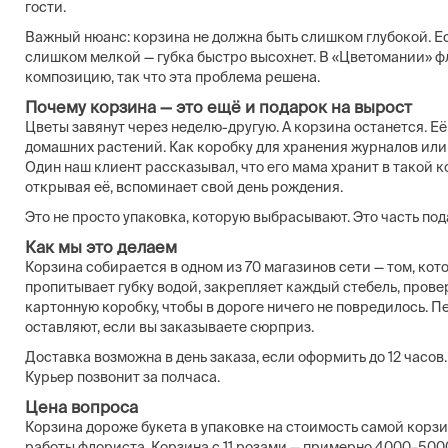
гости.
Важный нюанс: корзина не должна быть слишком глубокой. Есл
слишком мелкой — губка быстро высохнет. В «Цветомании» 
композицию, так что эта проблема решена.
Почему корзина — это ещё и подарок на вырост
Цветы завянут через неделю-другую. А корзина останется. Е
домашних растений. Как коробку для хранения журналов или 
Один наш клиент рассказывал, что его мама хранит в такой к
открывая её, вспоминает свой день рождения.
Это не просто упаковка, которую выбрасывают. Это часть под
Как мы это делаем
Корзина собирается в одном из 70 магазинов сети — том, ко
пропитывает губку водой, закрепляет каждый стебель, прове
картонную коробку, чтобы в дороге ничего не повредилось. 
оставляют, если вы заказываете сюрприз.
Доставка возможна в день заказа, если оформить до 12 часов
Курьер позвонит за полчаса.
Цена вопроса
Корзина дороже букета в упаковке на стоимость самой корзи
работы флориста. Корзина с 11 розами — примерно 4000–500