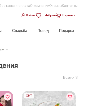
Доставка и оплата
О компании
Отзывы
Контакты
Войти
Избранное
Корзина
ы
Свадьба
Повод
Подарки
ргу
—
дения
Всего:
3
ХИТ