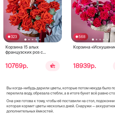
323
568
Корзина 15 алых
Корзина «Искушени
французских роз с
эвкалиптом
10769р.
18939р.
Вы когда-нибудь дарили цветы, которые потом некуда было п
перелила воду, обрезала стебли, а в итоге букет всё равно ст
Она уже готова к тому, чтобы её поставили на стол, подоконни
которая кормит цветы несколько дней. Снаружи — аккуратное
дополнительных ёмкостей.