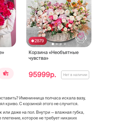
2879
е»
Корзина «Необъятные
чувства»
95999р.
Нет в наличии
оставить? Именинница полчаса искала вазу,
оял криво. С корзиной этого не случится.
к или даже на пол. Внутри — влажная губка,
 плетение, которое не требует никаких