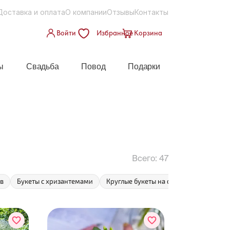
Доставка и оплата
О компании
Отзывы
Контакты
Войти
Избранное
Корзина
ы
Свадьба
Повод
Подарки
Всего:
47
ов
Букеты с хризантемами
Круглые букеты на свадьбу
Бюджет