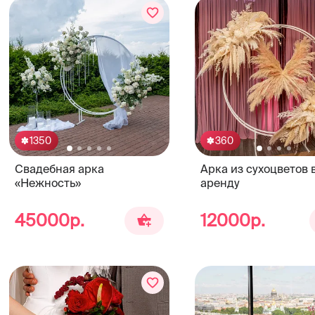
1350
360
Свадебная арка
Арка из сухоцветов 
«Нежность»
аренду
45000р.
12000р.