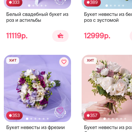
333
389
Белый свадебный букет из
Букет невесты из бе
роз и астильбы
роз с эустомой
11119р.
12999р.
ХИТ
ХИТ
353
357
Букет невесты из фрезии
Букет невесты из ро