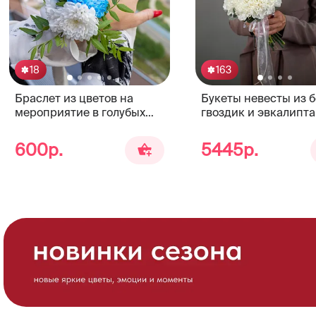
18
163
Браслет из цветов на
Букеты невесты из 
мероприятие в голубых
гвоздик и эвкалипта
тонах
600р.
5445р.