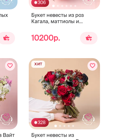
306
лых
Букет невесты из роз
Кагала, маттиолы и
фрезии
10200р.
ХИТ
328
з Вайт
Букет невесты из