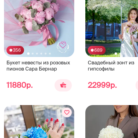
356
689
Букет невесты из розовых
Свадебный зонт из
пионов Сара Бернар
гипсофилы
11880р.
22999р.