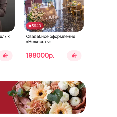
5940
белых
Свадебное оформление
«Нежность»
198000р.