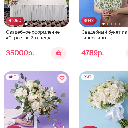
1050
143
Свадебное оформление
Свадебный букет из
«Страстный танец»
гипсофилы
35000р.
4789р.
ХИТ
ХИТ