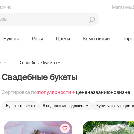
точно
Магазины
Букеты
Розы
Цветы
Композиции
Торт
м
—
Свадебные букеты
Свадебные букеты
Сортировка по:
популярности
цене
названию
новизне
Букеты невесты
В подарок молодоженам
Букеты из сухоцвет