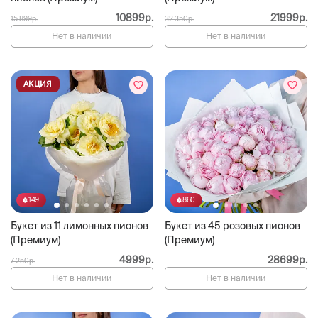
10899р.
21999р.
15 899р.
32 350р.
Нет в наличии
Нет в наличии
АКЦИЯ
149
860
Букет из 11 лимонных пионов
Букет из 45 розовых пионов
(Премиум)
(Премиум)
4999р.
28699р.
7 250р.
Нет в наличии
Нет в наличии