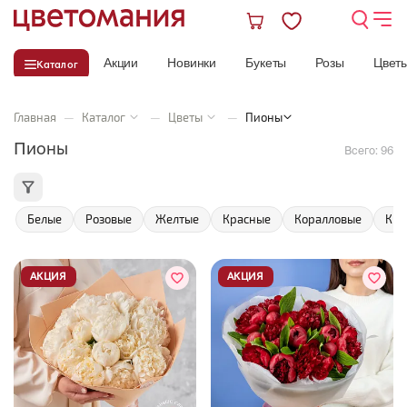
Акции
Новинки
Букеты
Розы
Цвет
Каталог
Главная
—
Каталог
—
Цветы
—
Пионы
Пионы
Всего:
96
Белые
Розовые
Желтые
Красные
Коралловые
Кре
АКЦИЯ
АКЦИЯ