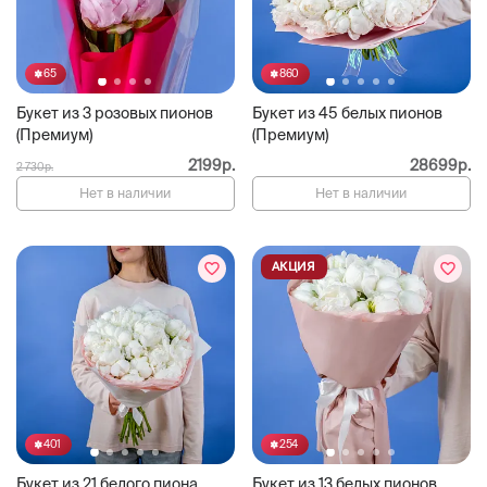
65
860
Букет из 3 розовых пионов
Букет из 45 белых пионов
(Премиум)
(Премиум)
2199р.
28699р.
2 730р.
Нет в наличии
Нет в наличии
АКЦИЯ
401
254
Букет из 21 белого пиона
Букет из 13 белых пионов